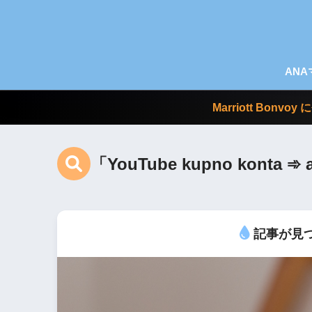
AN
Marriott Bo
「YouTube kupno konta 
記事が見