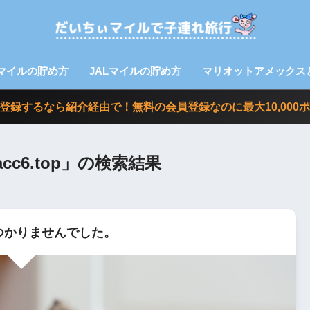
Aマイルの貯め方
JALマイルの貯め方
マリオットアメックス
nvoy に登録するなら紹介経由で！無料の会員登録なのに最大10,0
➾ acc6.top」の検索結果
つかりませんでした。