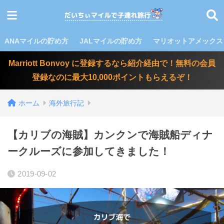
ANAマイルの貯め方
JALマイルの貯め方
マリオットアメックス
Marriott Bonvoy に登録するなら紹介経由で！無料の会員
登録なのに最大10,000ポイントもらえるぞ！
ホーム
海外旅行記
【カリブの海賊】カンクンで海賊船ディナ
ークルーズに参加してきました！
2019-09-02