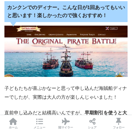
カンクンでのディナー。こんな日が1回あってもいい
と思います！楽しかったので強くおすすめ！
子どもたちが喜ぶかなーと思って申し込んだ海賊船ディナ
ーでしたが、実際は大人の方が楽しんじゃいました！
直前申し込みだと結構高いんですが、
早期割引を使うと大
幅に割引が
あったりしますので、ぜひ利用してみてくださ
ホーム
メニュー
陸マイラー
シェア
フォロー
い。