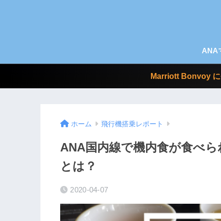
AN
Marriott Bo
ホーム
飛行機搭乗レポート
ANA国内線で機内食が食べ
とは？
2020-04-07