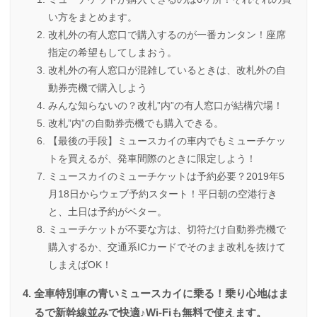
い方をまとめます。
改札外の有人窓口で購入するのが一番カンタン！座席
指定の希望もしてしまおう。
改札外の有人窓口が混雑しているときは、改札外の自
動券売機で購入しよう
みんな知らないの？改札”内”の有人窓口が結構穴場！
改札”内”の自動券売機でも購入できる。
【最後の手段】ミュースカイの車内でもミューチケッ
トを買えるが、発車間際のときに限定しよう！
ミュースカイのミューチケットは予約必要？2019年5
月18日からウェブ予約スタート！平日朝の空港行き
と、土日は予約がベター。
ミューチケットが不要な方は、切符だけ自動券売機で
購入するか、交通系ICカードでそのまま改札を抜けて
しまえばOK！
全車特別車の青いミュースカイに乗る！乗り心地はま
るで新幹線並みで快適♪Wi-Fiも無料で使えます。