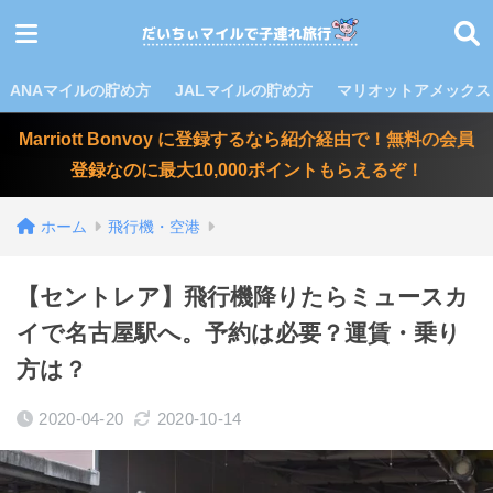
ANAマイルの貯め方
JALマイルの貯め方
マリオットアメックス
Marriott Bonvoy に登録するなら紹介経由で！無料の会員
登録なのに最大10,000ポイントもらえるぞ！
ホーム
飛行機・空港
【セントレア】飛行機降りたらミュースカ
イで名古屋駅へ。予約は必要？運賃・乗り
方は？
2020-04-20
2020-10-14