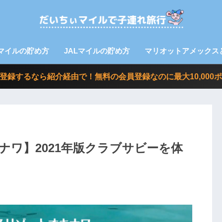
Aマイルの貯め方
JALマイルの貯め方
マリオットアメックス
nvoy に登録するなら紹介経由で！無料の会員登録なのに最大10,0
ワ】2021年版クラブサビーを体