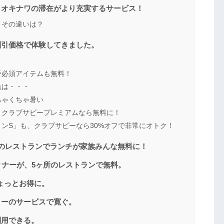
トオキナワの滞在がより充実するサービス！
。その違いは？
割引価格で体験してきました。
！
番必須アイテムも無料！
魚は・・・
ちゃくちゃ暑い
。クラブサビープレミアムなら無料に！
ンS」も、クラブサビーなら30%オフで非常にオトク！
のレストランでランチが家族みんな無料に！
ィナーが、5ヶ所のレストランで無料。
ちょっとお得に。
ヒーのサービスで寛ぐ。
利用できる。