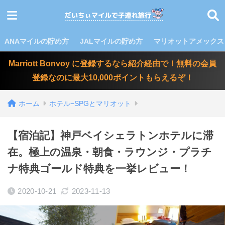
ANAマイルの貯め方
JALマイルの貯め方
マリオットアメックス
Marriott Bonvoy に登録するなら紹介経由で！無料の会員
登録なのに最大10,000ポイントもらえるぞ！
ホーム
ホテル−SPGとマリオット
【宿泊記】神戸ベイシェラトンホテルに滞
在。極上の温泉・朝食・ラウンジ・プラチ
ナ特典ゴールド特典を一挙レビュー！
2020-10-21
2023-11-13