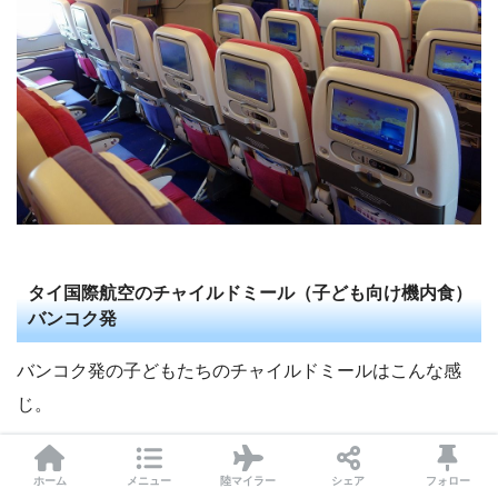
タイ国際航空のチャイルドミール（子ども向け機内食）
バンコク発
バンコク発の子どもたちのチャイルドミールはこんな感
じ。
温かいクロワッサンにポテトとゆで卵。マフィンに果物で
ホーム
メニュー
陸マイラー
シェア
フォロー
すね。