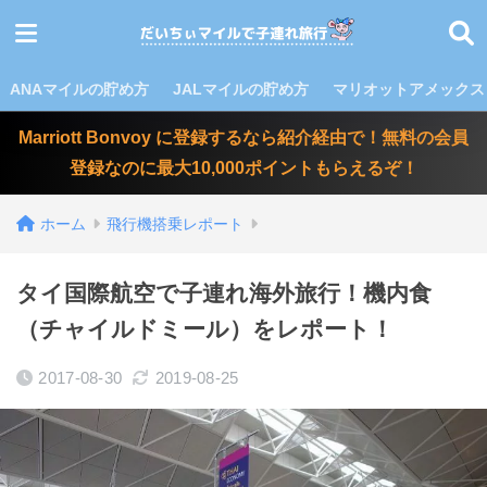
ANAマイルの貯め方
JALマイルの貯め方
マリオットアメックス
Marriott Bonvoy に登録するなら紹介経由で！無料の会員
登録なのに最大10,000ポイントもらえるぞ！
ホーム
飛行機搭乗レポート
タイ国際航空で子連れ海外旅行！機内食
（チャイルドミール）をレポート！
2017-08-30
2019-08-25