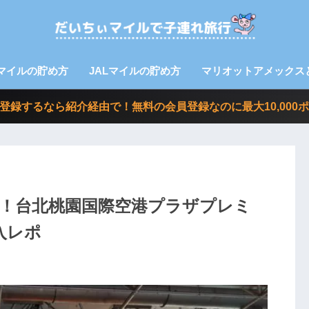
Aマイルの貯め方
JALマイルの貯め方
マリオットアメックス
nvoy に登録するなら紹介経由で！無料の会員登録なのに最大10,0
！台北桃園国際空港プラザプレミ
入レポ