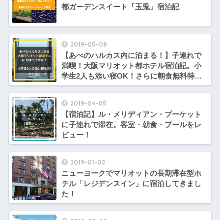
都ガーデンスイート「玉兎」宿泊記
2019-05-09
【あべのハルカス内に泊まる！】子連れで
満喫！大阪マリオット都ホテル宿泊記。小
学生2人も添い寝OK！さらに朝食無料特典
も。
2019-04-05
【宿泊記】ル・メリディアン・プーケット
に子連れで滞在。客室・朝食・プールをレ
ビュー！
2019-01-02
ニューヨークでマリオットの長期滞在型ホ
テル「レジデンスイン」に宿泊してきまし
た！