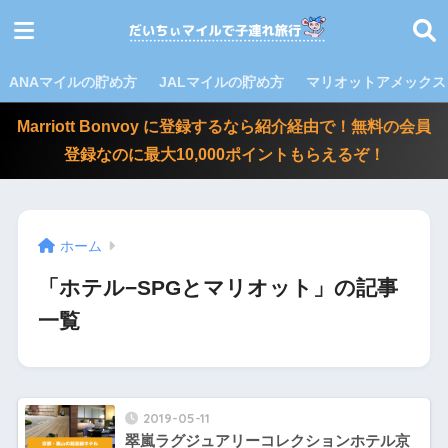
ANAマイルの貯め方
JALマイルの貯め方
マリオットアメックス
Marriott Bonvoy に登録するなら紹介経由で！無料の会員
登録なのに最大10,000ポイントもらえるぞ！
ホーム
「ホテル−SPGとマリオット」の記事
一覧
2019-05-11
翠嵐ラグジュアリーコレクションホテル京