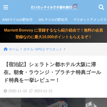
ANAマイルの貯め方
JALマイルの貯め方
マリオットアメックス
Marriott Bonvoy に登録するなら紹介経由で！無料の会員
登録なのに最大10,000ポイントもらえるぞ！
ホーム
ホテル−SPGとマリオット
【宿泊記】シェラトン都ホテル大阪に滞
在。朝食・ラウンジ・プラチナ特典ゴール
ド特典を一挙レビュー！
2020-11-10
2023-11-13