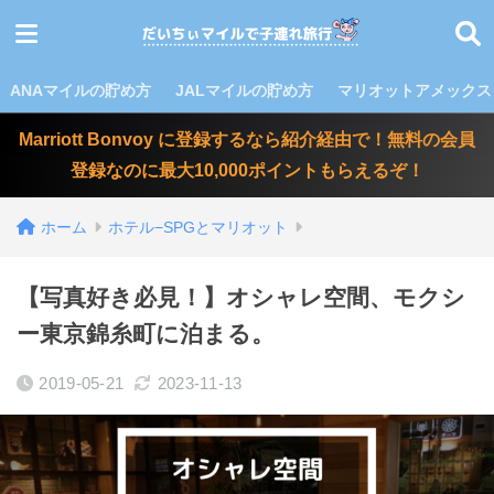
ANAマイルの貯め方
JALマイルの貯め方
マリオットアメックス
Marriott Bonvoy に登録するなら紹介経由で！無料の会員
登録なのに最大10,000ポイントもらえるぞ！
ホーム
ホテル−SPGとマリオット
【写真好き必見！】オシャレ空間、モクシ
ー東京錦糸町に泊まる。
2019-05-21
2023-11-13