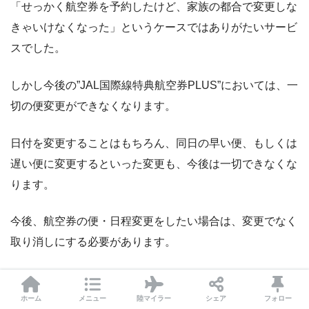
「せっかく航空券を予約したけど、家族の都合で変更しな
きゃいけなくなった」というケースではありがたいサービ
スでした。
しかし今後の”JAL国際線特典航空券PLUS”においては、一
切の便変更ができなくなります。
日付を変更することはもちろん、同日の早い便、もしくは
遅い便に変更するといった変更も、今後は一切できなくな
ります。
今後、航空券の便・日程変更をしたい場合は、変更でなく
取り消しにする必要があります。
取消手数料（払戻手数料）は1枚の航空券につき3,100円。
家族4人だと12,400円。このようになります。
ホーム
メニュー
陸マイラー
シェア
フォロー