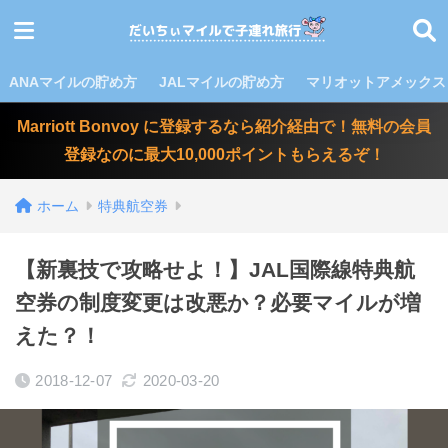
ANAマイルの貯め方
JALマイルの貯め方
マリオットアメックス
Marriott Bonvoy に登録するなら紹介経由で！無料の会員
登録なのに最大10,000ポイントもらえるぞ！
ホーム
特典航空券
【新裏技で攻略せよ！】JAL国際線特典航
空券の制度変更は改悪か？必要マイルが増
えた？！
2018-12-07
2020-03-20